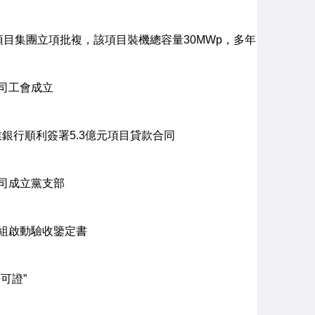
伏項目集團立項批複，該項目裝機總容量30MWp，多年
司工會成立
銀行順利簽署5.3億元項目貸款合同
司成立黨支部
組啟動驗收鑒定書
可證”