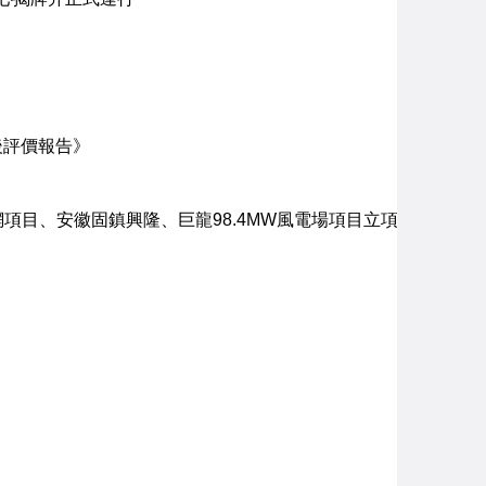
後評價報告》
上網項目、安徽固鎮興隆、巨龍98.4MW風電場項目立項