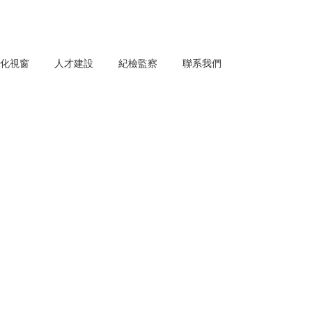
化視窗
人才建設
紀檢監察
聯系我們