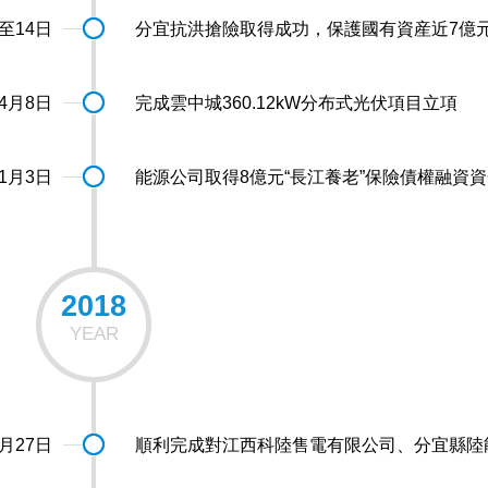
至14日
分宜抗洪搶險取得成功，保護國有資産近7億
4月8日
完成雲中城360.12kW分布式光伏項目立項
1月3日
能源公司取得8億元“長江養老”保險債權融資
2018
YEAR
2月27日
順利完成對江西科陸售電有限公司、分宜縣陸